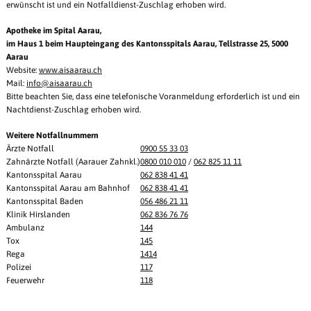
erwünscht ist und ein Notfalldienst-Zuschlag erhoben wird.
Apotheke im Spital Aarau,
im Haus 1 beim Haupteingang des Kantonsspitals Aarau, Tellstrasse 25, 5000
Aarau
Website:
www.aisaarau.ch
Mail:
info@
aisaarau.ch
Bitte beachten Sie, dass eine telefonische Voranmeldung erforderlich ist und ein
Nachtdienst-Zuschlag erhoben wird.
Weitere Notfallnummern
Ärzte Notfall
0900 55 33 03
Zahnärzte Notfall (Aarauer Zahnkl.)
0800 010 010
/
062 825 11 11
Kantonsspital Aarau
062 838 41 41
Kantonsspital Aarau am Bahnhof
062 838 41 41
Kantonsspital Baden
056 486 21 11
Klinik Hirslanden
062 836 76 76
Ambulanz
144
Tox
145
Rega
1414
Polizei
117
Feuerwehr
118