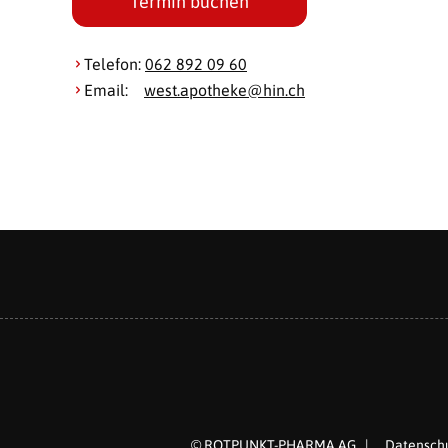
Termin buchen
Telefon:
062 892 09 60
Email:
west.apotheke@
hin.ch
© ROTPUNKT-PHARMA AG
|
Datensch